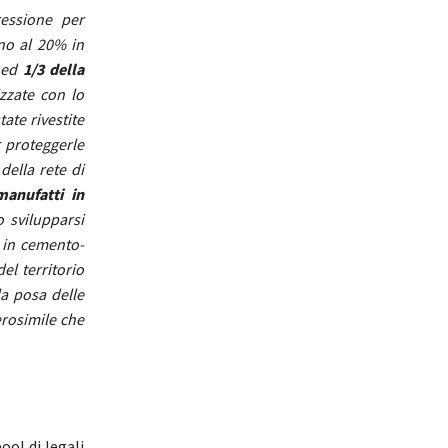
ressione per
rno al 20% in
ed
1/3 della
izzate con lo
ate rivestite
 proteggerle
della rete di
manufatti in
o svilupparsi
e in cemento-
el territorio
la posa delle
rosimile che
ool di legali