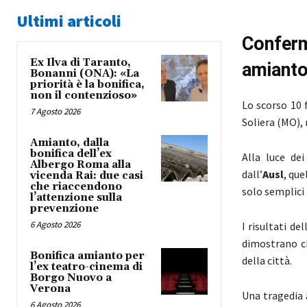
Ultimi articoli
Confer
Ex Ilva di Taranto,
amianto
Bonanni (ONA): «La
priorità è la bonifica,
non il contenzioso»
Lo scorso 10 
7 Agosto 2026
Soliera (MO), 
Amianto, dalla
bonifica dell’ex
Alla luce dei 
Albergo Roma alla
dall’
Ausl
, que
vicenda Rai: due casi
che riaccendono
solo semplici 
l’attenzione sulla
prevenzione
6 Agosto 2026
I risultati de
dimostrano c
Bonifica amianto per
della città.
l’ex teatro-cinema di
Borgo Nuovo a
Verona
Una tragedia 
6 Agosto 2026