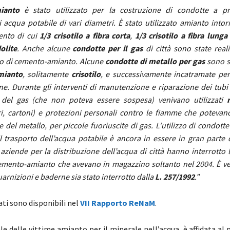
ianto
è stato utilizzato per la costruzione di condotte a p
i acqua potabile di vari diametri. È stato utilizzato amianto into
ento di cui
1/3 crisotilo a fibra corta
,
1/3 crisotilo a fibra lunga
olite
. Anche alcune
condotte per il gas
di città sono state real
to di cemento-amianto. Alcune
condotte di metallo per gas
sono st
mianto
, solitamente
crisotilo
, e successivamente incatramate per
ne. Durante gli interventi di manutenzione e riparazione dei tubi 
e del gas (che non poteva essere sospesa) venivano utilizzati
ri, cartoni) e protezioni personali contro le fiamme che potevan
e del metallo, per piccole fuoriuscite di gas. L’utilizzo di condott
l trasporto dell’acqua potabile è ancora in essere in gran parte d
aziende per la distribuzione dell’acqua di città hanno interrotto 
emento-amianto che avevano in magazzino soltanto nel 2004. È ve
uarnizioni e baderne sia stato interrotto dalla
L. 257/1992
.”
ati sono disponibili nel
VII Rapporto ReNaM
.
le delle vittime amianto per il minerale nell’acqua, è affidata al p