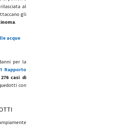
rilasciata al
attaccano gli
cinoma
.
lle acque
danni per la
VI Rapporto
 276
casi di
quedotti con
OTTI
o ampiamente