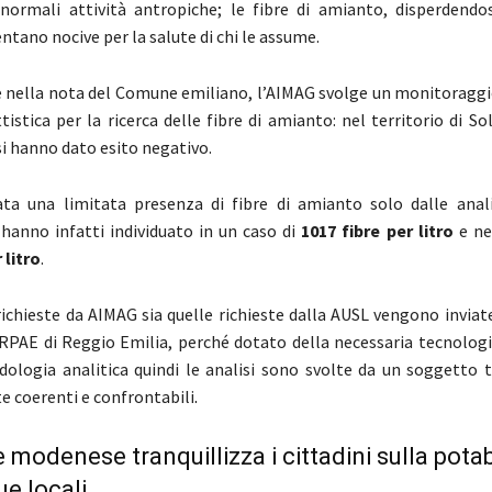
normali attività antropiche; le fibre di amianto, disperdendos
ntano nocive per la salute di chi le assume.
 nella nota del Comune emiliano, l’AIMAG svolge un monitoraggio
istica per la ricerca delle fibre di amianto: nel territorio di So
si hanno dato esito negativo.
vata una limitata presenza di fibre di amianto solo dalle anal
e hanno infatti individuato in un caso di
1017 fibre per litro
e ne
 litro
.
 richieste da AIMAG sia quelle richieste dalla AUSL vengono inviat
RPAE di Reggio Emilia, perché dotato della necessaria tecnologia
dologia analitica quindi le analisi sono svolte da un soggetto 
 coerenti e confrontabili
.
 modenese tranquillizza i cittadini sulla potab
e locali.