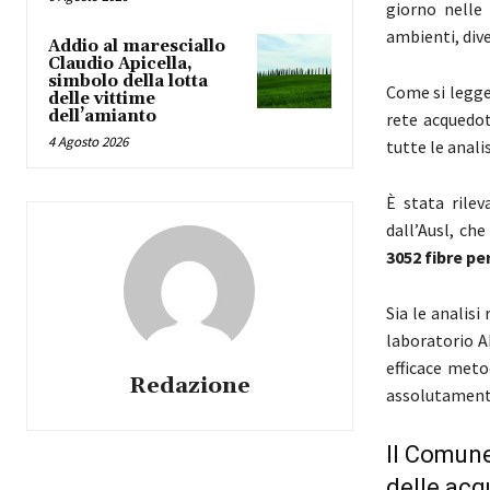
giorno nelle 
ambienti, dive
Addio al maresciallo
Claudio Apicella,
simbolo della lotta
Come si legge
delle vittime
dell’amianto
rete acquedott
4 Agosto 2026
tutte le anali
È
stata rile
dall’Ausl, ch
3052 fibre per
Sia le analisi
laboratorio A
efficace meto
Redazione
assolutamente
Il Comune
delle acqu