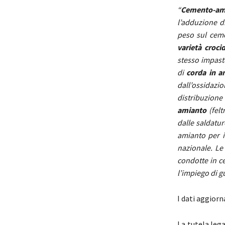
“
Cemento-am
l’adduzione d
peso sul cem
varietà crocid
stesso impas
di
corda in a
dall’ossidazio
distribuzion
amianto
(felt
dalle saldatur
amianto per i
nazionale. Le 
condotte in
c
l’impiego di g
I dati aggiorn
La tutela lega