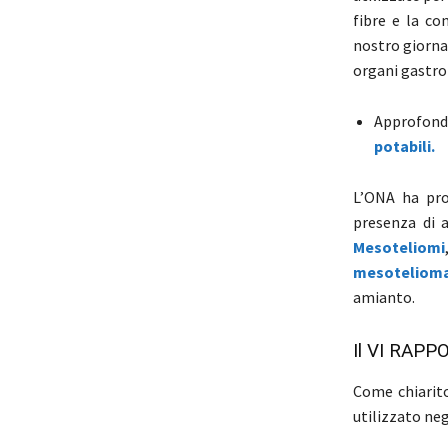
fibre e la co
nostro giornal
organi gastro-
Approfondi
potabili.
L’ONA ha pro
presenza di 
Mesoteliomi
mesoteliom
amianto.
Il VI RAP
Come chiarit
utilizzato neg