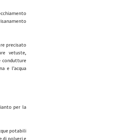
vecchiamento
 risanamento
tre precisato
re vetuste,
e condutture
na e l’acqua
ianto per la
cque potabili
 di polveri e