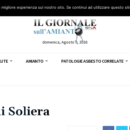
anto – AGN
Consulenza legale gratuita: civile, penale e lavoro
Segnala – AGN
a migliore esperienza sul nostro sito. Se continui ad utilizzare questo si
domenica, Agosto 9, 2026
LUTE
AMIANTO
PATOLOGIE ASBESTO CORRELATE
i Soliera