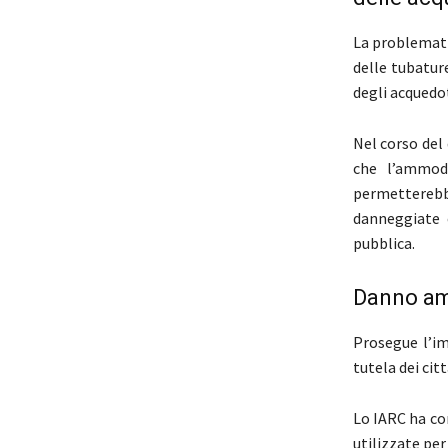
La problemati
delle tubatur
degli acquedot
Nel corso del
che l’ammode
permetterebbe
danneggiate 
pubblica.
Danno ami
Prosegue l’im
tutela dei cit
Lo IARC ha co
utilizzate per