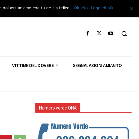
Segnala – Repac
to noi assumiamo che tu ne sia felice.
Ok
No
Leggi di più
VITTIME DEL DOVERE
SEGNALAZIONI AMIANTO
Numero verde ONA