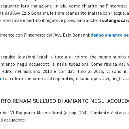
nseguente loro inalazione. In più, come chiarito nell’intervista 
e dall’Avv. Ezio Bonanni, le fibre di amianto inalate con l’acqua, 
intestinali e perfino il fegato, e provocano anche il
colangiocar
mento con l’intervista dell’Avv. Ezio Bonanni:
danno amianto ne
seguito le azioni legali a tutela di coloro che hanno subito 
amianto negli acquedotti e nelle tubazioni. Come risulta dal
, edito nell’autunno 2018 e con dati fino al 2015, ci sono
n.
a
tra coloro che sono stati operativi, e sono operativi, negli ac
PORTO RENAM SULL’USO DI AMIANTO NEGLI ACQUED
o dal VI Rapporto Mesoteliomi (a pag. 204), l’amianto è stat
li acquedotti: