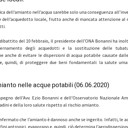
ca dell’amianto nell’acqua sarebbe solo una conseguenza all’in
e dell’acquedotto locale, frutto anche di mancata attenzione al
ti.
 dibattito del 10 febbraio, il presidente dell’ONA Bonanni ha inol
rnamento degli acquedotti e la sostituzione delle tubatu
 anche di evitare le dispersioni di acqua potabile causate dall
e, quindi, di proteggere due beni fondamentali: la salute uma
anto nelle acque potabili (06.06.2020)
pegno dell’Avv. Ezio Bonanni e dell’Osservatorio Nazionale Am
tadini e della loro salute rispetto al rischio amianto.
nfermato che l’amianto è dannoso anche se ingerito. Infatti, le a
 fini antropici, evaporano e, quindi, ciò determina l’aerodispersione