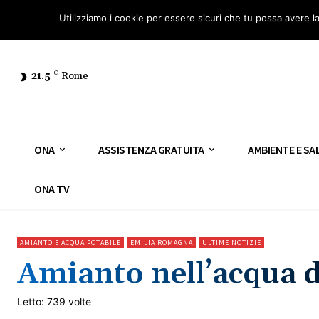
Osservatorio Nazionale Amianto: aderisci
Diventa Guardia Nazionale Ami
Utilizziamo i cookie per essere sicuri che tu possa avere l
21.5
C
Rome
ONA
ASSISTENZA GRATUITA
AMBIENTE E SA
ONA TV
AMIANTO E ACQUA POTABILE
EMILIA ROMAGNA
ULTIME NOTIZIE
Amianto nell’acqua d
Letto: 739 volte