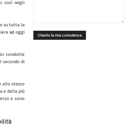
i così negli
 su tutta la
liera
ad
oggi
isi condotte
l secondo di
e allo stesso
 e della più
terzo e sono
ilità