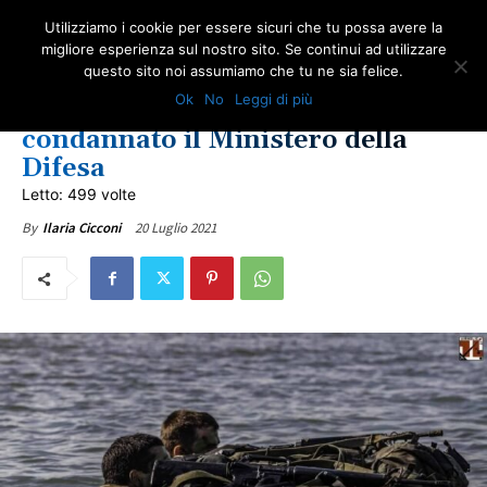
Utilizziamo i cookie per essere sicuri che tu possa avere la
migliore esperienza sul nostro sito. Se continui ad utilizzare
questo sito noi assumiamo che tu ne sia felice.
IN PRIMO PIANO
NEWS VITTIME DEL DOVERE
ULTIME NOTIZIE
Ok
No
Leggi di più
Lagunare morto per amianto:
condannato il Ministero della
Difesa
Letto: 499 volte
20 Luglio 2021
By
Ilaria Cicconi