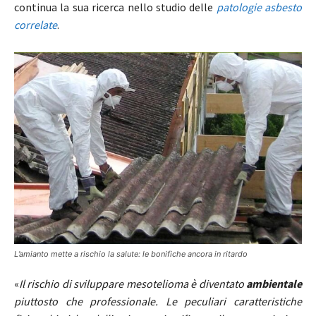
continua la sua ricerca nello studio delle
patologie asbesto
correlate
.
L’amianto mette a rischio la salute: le bonifiche ancora in ritardo
«
Il rischio di sviluppare mesotelioma è diventato
ambientale
piuttosto che professionale. Le peculiari caratteristiche