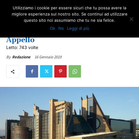
Utilizziamo i cookie per essere sicuri che tu possa avere la
migliore esperienza sul nostro sito. Se continui ad utilizzare
questo sito noi assumiamo che tu ne sia felice.
NEWS AMIANTO
TOSCANA
ULTIME NOTIZIE
Ok
No
Leggi di più
Firenze: l’INAIL condannata in
Appello
Letto: 743 volte
16 Gennaio 2019
By
Redazione