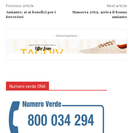
Previous article
Next article
Amianto: sì ai benefici per i
Manovra 2019, arriva il bonus
ferrovieri
amianto
- Advertisement -
Numero verde ONA