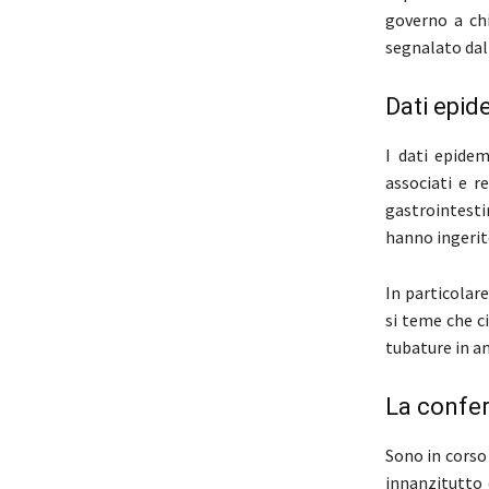
governo a chi
segnalato dal
Dati epid
I dati epidem
associati e r
gastrointestin
hanno ingerit
In particolar
si teme che c
tubature in a
La confer
Sono in corso 
innanzitutto 