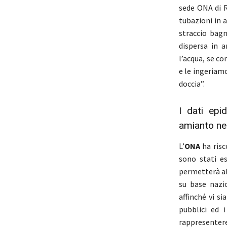
sede ONA di R
tubazioni in 
straccio bag
dispersa in a
l’acqua, se c
e le ingeriamo
doccia”.
I dati epi
amianto nel
L’
ONA
ha risc
sono stati e
permetterà all
su base nazio
affinché vi s
pubblici ed i
rappresentere