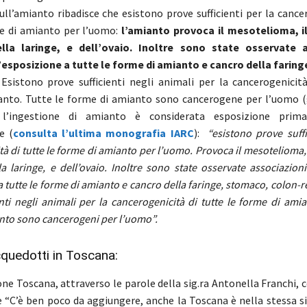
ll’amianto ribadisce che esistono prove sufficienti per la cance
me di amianto per l’uomo:
l’amianto provoca il mesotelioma, i
la laringe, e dell’ovaio. Inoltre sono state osservate a
l’esposizione a tutte le forme di amianto e cancro della farin
 Esistono prove sufficienti negli animali per la cancerogenicità
anto. Tutte le forme di amianto sono cancerogene per l’uomo (
 l’ingestione di amianto è considerata esposizione prima
e (
consulta l’ultima monografia IARC
):
“esistono prove suffi
à di tutte le forme di amianto per l’uomo. Provoca il mesotelioma, 
a laringe, e dell’ovaio. Inoltre sono state osservate associazioni
a tutte le forme di amianto e cancro della faringe, stomaco, colon-r
nti negli animali per la cancerogenicità di tutte le forme di amia
nto sono cancerogeni per l’uomo”.
quedotti in Toscana:
one Toscana, attraverso le parole della sig.ra Antonella Franchi, 
 “C’è ben poco da aggiungere, anche la Toscana è nella stessa si