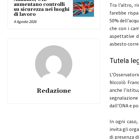
aumentano controlli
Tra l’altro, 
su sicurezza nei luoghi
farebbe rispa
di lavoro
50% dell’acqu
4 Agosto 2026
che con i ca
aspettative d
asbesto correl
Tutela le
L’Osservatori
Niccolò Franc
Redazione
anche l’istit
segnalazione 
dall’ONA e poi
In ogni caso,
invita gli org
di presenza d