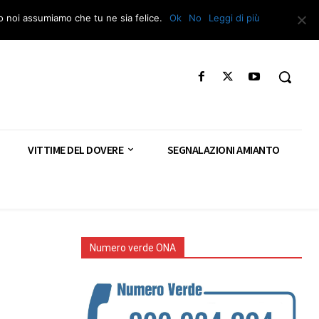
Segnala – Repac
to noi assumiamo che tu ne sia felice.
Ok
No
Leggi di più
VITTIME DEL DOVERE
SEGNALAZIONI AMIANTO
Numero verde ONA