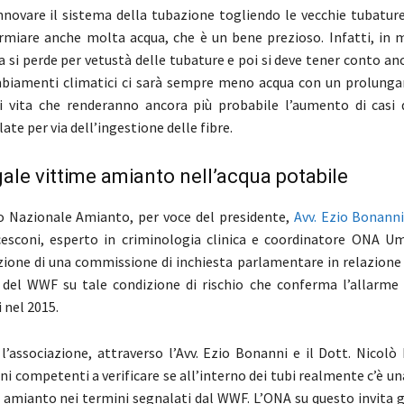
rinnovare il sistema della tubazione togliendo le vecchie tubatu
rmiare anche molta acqua, che è un bene prezioso. Infatti, in me
a si perde per vetustà delle tubature e poi si deve tener conto an
mbiamenti climatici ci sarà sempre meno acqua con un prolung
i vita che renderanno ancora più probabile l’aumento di casi 
ate per via dell’ingestione delle fibre.
gale vittime amianto nell’acqua potabile
o Nazionale Amianto, per voce del presidente,
Avv. Ezio Bonann
esconi, esperto in criminologia clinica e coordinatore ONA Um
uzione di una commissione di inchiesta parlamentare in relazione
del WWF su tale condizione di rischio che conferma l’allarme 
 nel 2015.
 l’associazione, attraverso l’Avv. Ezio Bonanni e il Dott. Nicolò
ani competenti a verificare se all’interno dei tubi realmente c’è u
i amianto nei termini segnalati dal WWF. L’ONA su questo invita g