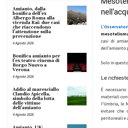
Mesote
Amianto, dalla
nell’acq
bonifica dell’ex
Albergo Roma alla
vicenda Rai: due casi
L’
Osservator
che riaccendono
l’attenzione sulla
mesoteliom
prevenzione
casi di amia
6 Agosto 2026
dell’amianto p
Bonifica amianto per
l’ex teatro-cinema di
Solo in questo
Borgo Nuovo a
Verona
6 Agosto 2026
Le richiest
È necessario
Addio al maresciallo
Claudio Apicella,
materiali con
simbolo della lotta
delle vittime
l’Umbria, le 
dell’amianto
evitare che 
4 Agosto 2026
peritoneali e 
Amianto, UK: