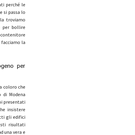
ti perché le
e si passa lo
 la troviamo
 per bollire
 contenitore
i facciamo la
rogeno per
ra coloro che
o di Modena
oi presentati
he insistere
i gli edifici
ti risultati
d una vera e