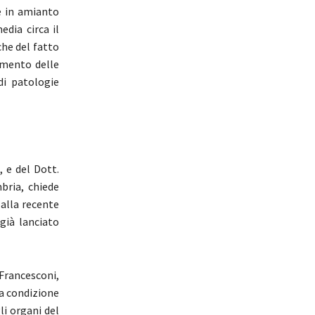
re in amianto
dia circa il
che del fatto
amento delle
di patologie
i
, e del Dott.
bria, chiede
 alla recente
già lanciato
 Francesconi,
na condizione
li organi del