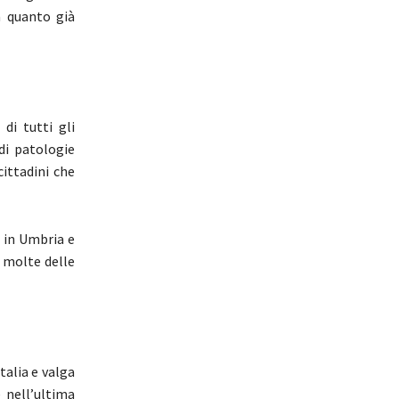
a quanto già
 di tutti gli
di patologie
cittadini che
e in Umbria e
i molte delle
talia e valga
 nell’ultima