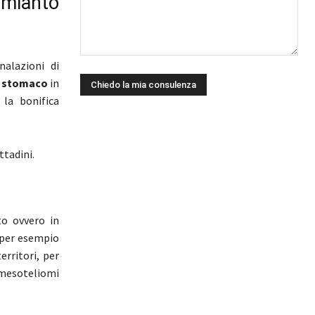
mianto
nalazioni di
o stomaco
in
la bonifica
ttadini.
to ovvero in
 per esempio
erritori, per
 mesoteliomi