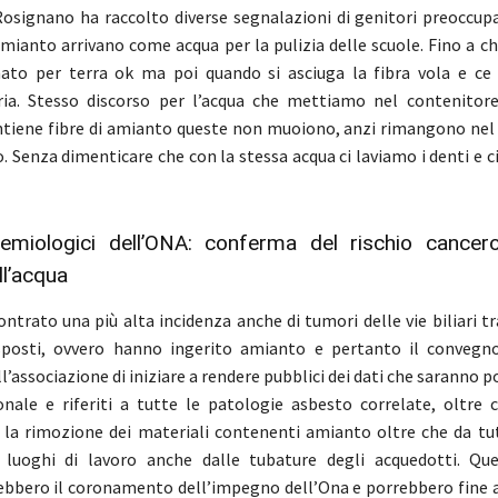
osignano ha raccolto diverse segnalazioni di genitori preoccupa
amianto arrivano come acqua per la pulizia delle scuole. Fino a ch
nato per terra ok ma poi quando si asciuga la fibra vola e ce
ria. Stesso discorso per l’acqua che mettiamo nel contenitore
ontiene fibre di amianto queste non muoiono, anzi rimangono nel
. Senza dimenticare che con la stessa acqua ci laviamo i denti e c
demiologici dell’ONA: conferma del rischio cance
l’acqua
ontrato una più alta incidenza anche di tumori delle vie biliari t
sposti, ovvero hanno ingerito amianto e pertanto il convegn
’associazione di iniziare a rendere pubblici dei dati che saranno p
nale e riferiti a tutte le patologie asbesto correlate, oltre c
ia la rimozione dei materiali contenenti amianto oltre che da tutt
 luoghi di lavoro anche dalle tubature degli acquedotti. Ques
bbero il coronamento dell’impegno dell’Ona e porrebbero fine a