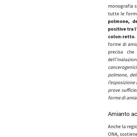
monografia su
tutte le for
polmone, del
positive tra 
colon-retto
.
forme di ami
precisa che
dell’inalazion
cancerogenicit
polmone, dell
l’esposizione 
prove sufficie
forme di amia
Amianto ac
Anche la regi
ONA, sostiene