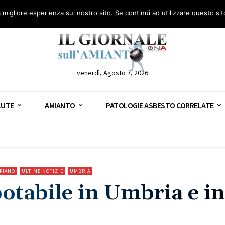
anto – AGN
Consulenza legale gratuita: civile, penale e lavoro
Segnala – AGN
a migliore esperienza sul nostro sito. Se continui ad utilizzare questo si
venerdì, Agosto 7, 2026
LUTE
AMIANTO
PATOLOGIE ASBESTO CORRELATE
 PIANO
ULTIME NOTIZIE
UMBRIA
otabile in Umbria e in