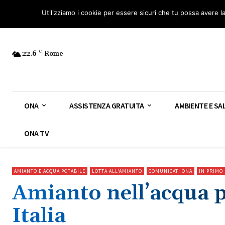
Osservatorio Nazionale Amianto: aderisci
Diventa Guardia Nazionale Ami
Utilizziamo i cookie per essere sicuri che tu possa avere l
22.6
C
Rome
ONA
ASSISTENZA GRATUITA
AMBIENTE E SA
ONA TV
AMIANTO E ACQUA POTABILE
LOTTA ALL'AMIANTO
COMUNICATI ONA
IN PRIMO
Amianto nell’acqua p
Italia