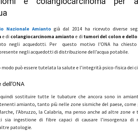
liomi e colangiocarcinoma per a
ua
io Nazionale Amianto
già dal 2014 ha ricevuto diverse seg
a
e di
colangiocarcinoma amianto
e di
tumori del colon
e dell
nto negli acquedotti. Per questo motivo l’ONA ha chiesto 
resente negli acquedotti di distribuzione dell’acqua potabile.
 modo può essere tutelata la salute e l’integrità psico-fisica dei ci
e dell’ONA
 quindi sostituire tutte le tubature che ancora sono in amian
tenenti amianto, tanto più nelle zone sismiche del paese, come
Marche, l’Abruzzo, la Calabria, ma penso anche ad altre zone e t
ci sia ingestione di fibre capaci di causare l’insorgenza di
altre patologie.