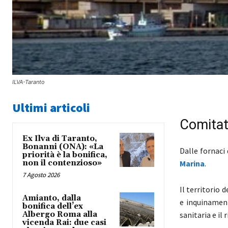
ILVA-Taranto
Ultimi articoli
Comitat
Ex Ilva di Taranto,
Bonanni (ONA): «La
Dalle fornaci 
priorità è la bonifica,
non il contenzioso»
Marina
.
7 Agosto 2026
Il territorio d
Amianto, dalla
e inquinament
bonifica dell’ex
Albergo Roma alla
sanitaria e il
vicenda Rai: due casi