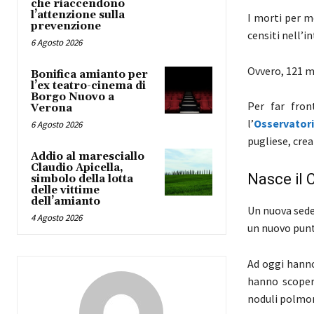
che riaccendono
l’attenzione sulla
I morti per 
prevenzione
censiti nell’i
6 Agosto 2026
Ovvero, 121 mo
Bonifica amianto per
l’ex teatro-cinema di
Borgo Nuovo a
Per far fron
Verona
l’
Osservator
6 Agosto 2026
pugliese, crea
Addio al maresciallo
Claudio Apicella,
Nasce il 
simbolo della lotta
delle vittime
dell’amianto
Un nuova sede 
4 Agosto 2026
un nuovo punt
Ad oggi hann
hanno scoper
noduli polmona