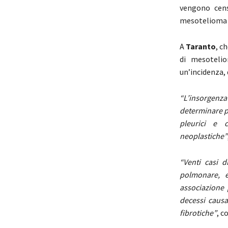
vengono cens
mesotelioma o
A
Taranto
, c
di mesotelio
un’incidenza, 
“L’insorgenza
determinare pa
pleurici e c
neoplastiche”
“Venti casi 
polmonare, e
associazione 
decessi causa
fibrotiche”
, c