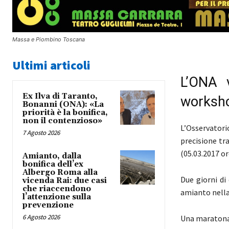
Massa e Piombino Toscana
Ultimi articoli
L’ONA 
Ex Ilva di Taranto,
worksh
Bonanni (ONA): «La
priorità è la bonifica,
non il contenzioso»
L’Osservator
7 Agosto 2026
precisione tr
(05.03.2017 or
Amianto, dalla
bonifica dell’ex
Albergo Roma alla
Due giorni di
vicenda Rai: due casi
che riaccendono
amianto nella
l’attenzione sulla
prevenzione
6 Agosto 2026
Una maratona