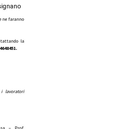
signano
he ne faranno
ntattando la
4648451.
 lavoratori
sa – Prof.