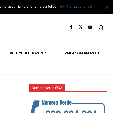
Segnala – Repac
to noi assumiamo che tu ne sia felice.
Ok
No
Leggi di più
VITTIME DEL DOVERE
SEGNALAZIONI AMIANTO
Numero verde ONA