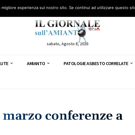
anto – AGN
Consulenza legale gratuita: civile, penale e lavoro
Segnala – AGN
a migliore esperienza sul nostro sito. Se continui ad utilizzare questo si
sabato, Agosto 8, 2026
LUTE
AMIANTO
PATOLOGIE ASBESTO CORRELATE
 marzo conferenze a