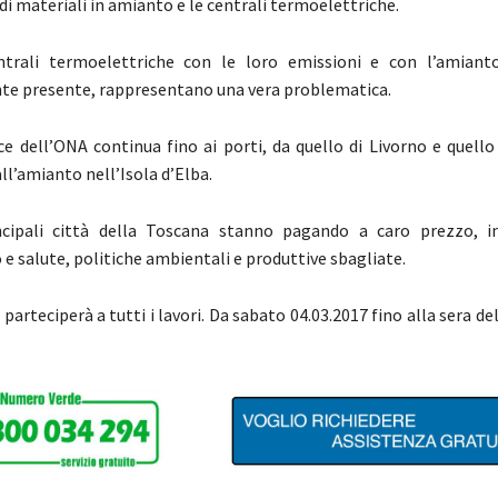
i materiali in amianto e le centrali termoelettriche.
entrali termoelettriche con le loro emissioni e con l’amian
e presente, rappresentano una vera problematica.
rce dell’ONA continua fino ai porti, da quello di Livorno e quello
all’amianto nell’Isola d’Elba.
ncipali città della Toscana stanno pagando a caro prezzo, i
e salute, politiche ambientali e produttive sbagliate.
 parteciperà a tutti i lavori. Da sabato 04.03.2017 fino alla sera d