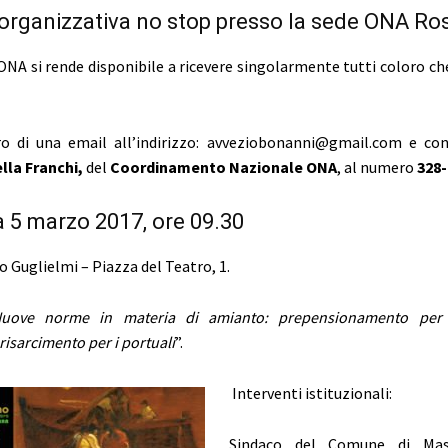
organizzativa no stop presso la sede ONA Ro
 ONA si rende disponibile a ricevere singolarmente tutti coloro c
tro di una email all’indirizzo: avveziobonanni@gmail.com e co
lla Franchi,
del
Coordinamento Nazionale ONA
, al numero
328-
5 marzo 2017, ore 09.30
 Guglielmi – Piazza del Teatro, 1.
uove norme in materia di amianto: prepensionamento per i
 risarcimento per i portuali
”.
Interventi istituzionali:
Sindaco del Comune di Mas