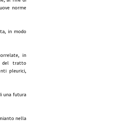
 nuove norme
sta, in modo
orrelate, in
 del tratto
ti pleurici,
di una futura
amianto nella