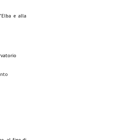
’Elba e alla
rvatorio
ento
, al fine di