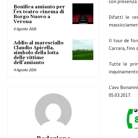
con presenza d
Bonifica amianto per
l’ex teatro-cinema di
Borgo Nuovo a
Difatti le c
Verona
massicciament
6 Agosto 2026
Il tour de fo
Addio al maresciallo
Claudio Apicella,
Carrara, fino 
simbolo della lotta
delle vittime
dell’amianto
Tutte le pri
4 Agosto 2026
inquinamento 
L’avv. Bonanni
05.03.2017.