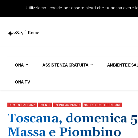
Osservatorio Nazionale Amianto: aderisci
Diventa Guardia Nazionale Ami
Utilizziamo i cookie per essere sicuri che tu possa avere l
28.4
C
Rome
ONA
ASSISTENZA GRATUITA
AMBIENTE E SA
ONA TV
COMUNICATI ONA
EVENTI
IN PRIMO PIANO
NOTIZIE DAI TERRITORI
Toscana, domenica 5
Massa e Piombino