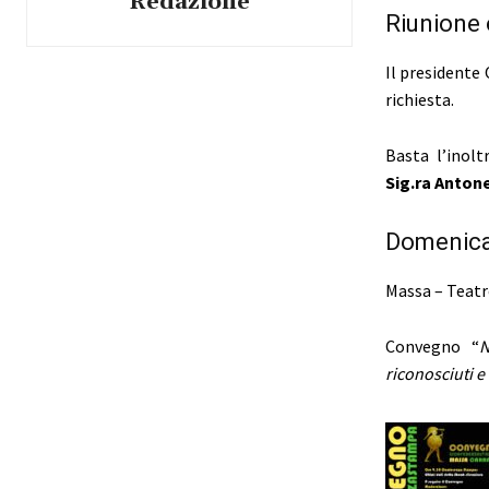
Redazione
Riunione 
Il presidente
richiesta.
Basta l’inol
Sig.ra Antone
Domenica 
Massa – Teatro
Convegno “
N
riconosciuti e