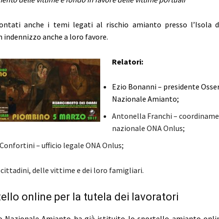
ontati anche i temi legati al rischio amianto presso l’Isola d
n indennizzo anche a loro favore.
Relatori:
Ezio Bonanni – presidente Osse
Nazionale Amianto;
Antonella Franchi – coordinam
nazionale ONA Onlus;
nfortini – ufficio legale ONA Onlus;
cittadini, delle vittime e dei loro famigliari.
llo online per la tutela dei lavoratori
o Nazionale Amianto ha già istituito lo sportello amianto online