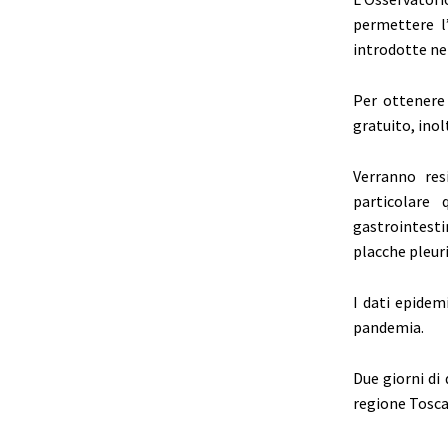
permettere l’
introdotte nel
Per ottenere 
gratuito, inol
Verranno resi
particolare 
gastrointesti
placche pleuri
I dati epidem
pandemia.
Due giorni di
regione Tosca