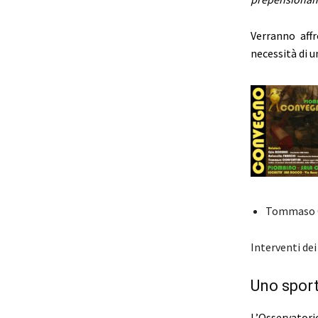
Verranno affr
necessità di u
Tommaso Co
Interventi dei 
Uno sporte
L’Osservatori